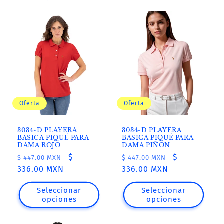
e
c
c
i
ó
n
Oferta
Oferta
:
3034-D PLAYERA
3034-D PLAYERA
BASICA PIQUÉ PARA
BASICA PIQUÉ PARA
DAMA ROJO
DAMA PIÑON
Precio
Precio
$
Precio
Precio
$
$ 447.00 MXN
$ 447.00 MXN
habitual
336.00 MXN
de
habitual
336.00 MXN
de
oferta
oferta
Seleccionar
Seleccionar
opciones
opciones