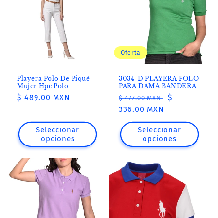
Oferta
Playera Polo De Piqué
3034-D PLAYERA POLO
Mujer Hpc Polo
PARA DAMA BANDERA
Precio
$ 489.00 MXN
Precio
Precio
$
$ 477.00 MXN
habitual
habitual
336.00 MXN
de
oferta
Seleccionar
Seleccionar
opciones
opciones