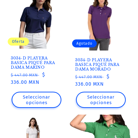
Oferta
Agotado
3034-D PLAYERA
3034-D PLAYERA
BASICA PIQUÉ PARA
BASICA PIQUÉ PARA
DAMA MARINO
DAMA MORADO
Precio
Precio
$
$ 447.00 MXN
Precio
Precio
$
$ 447.00 MXN
habitual
336.00 MXN
de
habitual
336.00 MXN
de
oferta
oferta
Seleccionar
Seleccionar
opciones
opciones