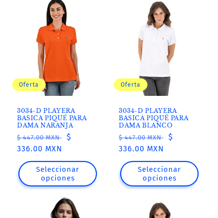
Oferta
Oferta
3034-D PLAYERA
3034-D PLAYERA
BASICA PIQUÉ PARA
BASICA PIQUÉ PARA
DAMA NARANJA
DAMA BLANCO
Precio
Precio
$
Precio
Precio
$
$ 447.00 MXN
$ 447.00 MXN
habitual
336.00 MXN
de
habitual
336.00 MXN
de
oferta
oferta
Seleccionar
Seleccionar
opciones
opciones