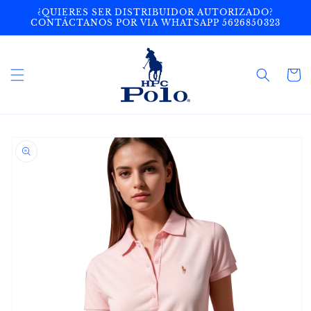
Ir
¿QUIERES SER DISTRIBUIDOR AUTORIZADO?
directamente
CONTÁCTANOS POR VIA WHATSAPP 5626850323
al contenido
Carrito
Ir
directamente
a la
información
del producto