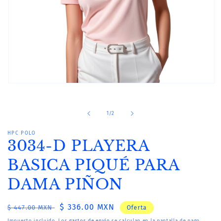
Abrir
elemento
multimedia
1
de
1
/
2
en
una
ventana
HPC POLO
modal
3034-D PLAYERA
BASICA PIQUÉ PARA
DAMA PIÑON
Precio
Precio
$ 336.00 MXN
$ 447.00 MXN
Oferta
habitual
de