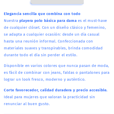
PARA
PARA
DAMA
DAMA
PIÑON
PIÑON
Elegancia sencilla que combina con todo
Nuestra
playera polo básica para dama
es el must-have
de cualquier clóset. Con un diseño clásico y femenino,
se adapta a cualquier ocasión: desde un día casual
hasta una reunión informal. Confeccionada con
materiales suaves y transpirables, brinda comodidad
durante todo el día sin perder el estilo.
Compra ahora y paga a meses
Disponible en varios colores que nunca pasan de moda,
sin tarjeta de crédito
es fácil de combinar con jeans, faldas o pantalones para
lograr un look fresco, moderno y auténtico.
Agrega tu producto al carrito y
elige
1
Corte favorecedor, calidad duradera y precio accesible.
pagar con Meses sin Tarjeta.
En tu cuenta de Mercado Pago,
elige
Ideal para mujeres que valoran la practicidad sin
2
la cantidad de meses
y confirma.
renunciar al buen gusto.
Paga mes a mes
con saldo disponible,
3
débito u otros medios.