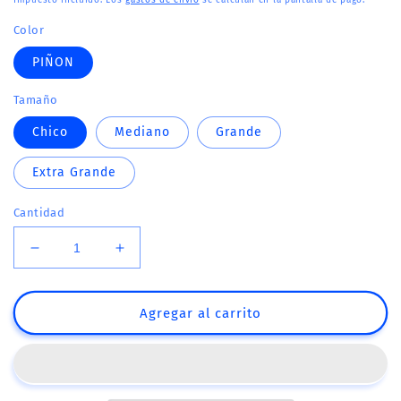
Impuesto incluido. Los
gastos de envío
se calculan en la pantalla de pago.
oferta
Color
PIÑON
Tamaño
Chico
Mediano
Grande
Extra Grande
Cantidad
Reducir
Aumentar
cantidad
cantidad
para
para
3034-
3034-
Agregar al carrito
D
D
PLAYERA
PLAYERA
BASICA
BASICA
PIQUÉ
PIQUÉ